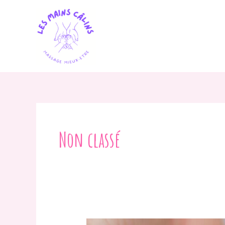
Skip
to
content
Non classé