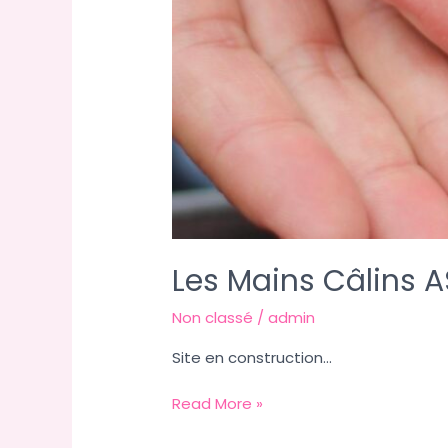
Les Mains Câlins A
Non classé
/
admin
Site en construction…
Les
Read More »
Mains